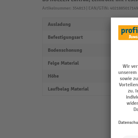
Artikelnummer: 354813 | EAN/GTIN: 4021885017149
Ausladung
55 m
Befestigungsart
Ansch
Bodenschonung
hervo
Felge Material
Stahl
Höhe
235 
Laufbelag Material
Gumm