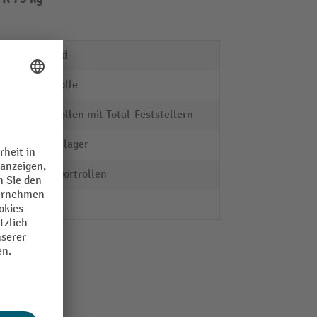
Luftrad
Lenkrolle
Lenkrollen mit Total-Feststellern
Rollenlager
Transportrollen
gut