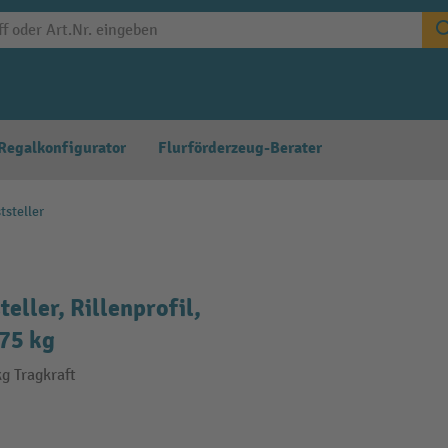
Regalkonfigurator
Flurförderzeug-Berater
tsteller
eller, Rillenprofil,
 75 kg
kg Tragkraft