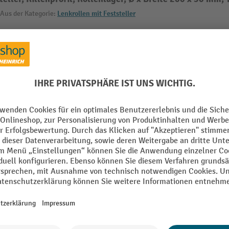
Aus der Kategorie:
Lenkrollen mit Feststeller
m
Radtyp
raubplatte
Rollen Bauform
rragend
Rollen Feststellfunktion
Rollen Lagerung
mm
Rollen Typ
i
Rollwiderstand
Alle technische Details anzeigen