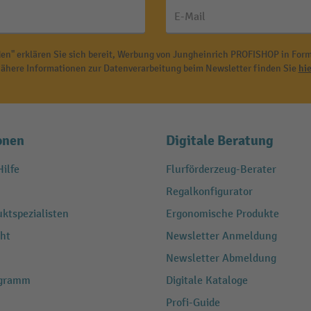
E-Mail
en" erklären Sie sich bereit, Werbung von Jungheinrich PROFISHOP in Form
ähere Informationen zur Datenverarbeitung beim Newsletter finden Sie
hie
onen
Digitale Beratung
ilfe
Flurförderzeug-Berater
Regalkonfigurator
ktspezialisten
Ergonomische Produkte
ht
Newsletter Anmeldung
Newsletter Abmeldung
ogramm
Digitale Kataloge
Profi-Guide