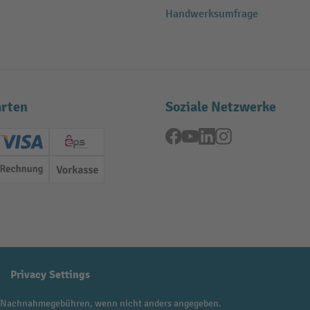
Handwerksumfrage
rten
Soziale Netzwerke
Facebook
YouTube
LinkedIn
Instagram
ard (Master)
Creditcard (Visa)
EPS
Rechnung
Vorkasse
Privacy Settings
 Nachnahmegebühren, wenn nicht anders angegeben.