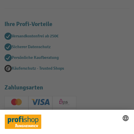
Ihre Profi-Vorteile
Versandkostenfrei ab 250€
Sicherer Datenschutz
Persönliche Kaufberatung
Käuferschutz - Trusted Shops
Zahlungsarten
Creditcard (Master)
Creditcard (Visa)
EPS
PayPal
Rechnung
Vorkasse