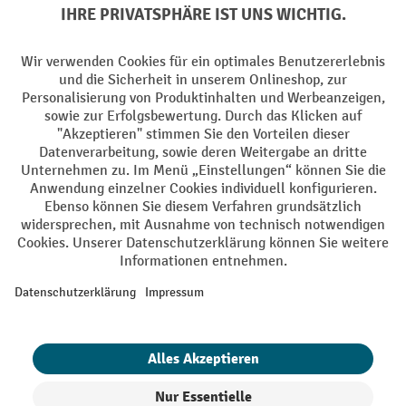
Soziale Netzwerke
Facebook
YouTube
LinkedIn
Instagram
AGB
Impressum
Datenschutz
Barrierefreiheit
Privacy Settings
Alle Preise exkl. gesetzl. Mehrwertsteuer zzgl.
Versandkosten
und ggf.
Nachnahmegebühren, wenn nicht anders angegeben.
¹ Der Rabatt gilt so lange der Vorrat reicht. Der Rabatt gilt nicht auf
Sonderpreise. Eine Kombination mit anderen prozentualen Rabatten
oder Gutscheinen ist nicht möglich. | ² Der Rabatt wird einmalig bei
Erstregistrierung für den Newsletter gewährt. Der Gutschein ist 10
Tage gültig und kann ab einem Netto-Bestellwert von 250,- € online
eingelöst werden. Die Höhe des Rabatts variiert je nach
Produktkategorie und beträgt bis zu 10 % (10 % auf Lager, Umwelt,
Arbeitsschutz | 5% auf Werkstatt, Betrieb, Transport, Stapeln und
Heben | 7% auf Büro). Ausgenommen sind Elektro-Hubwagen,