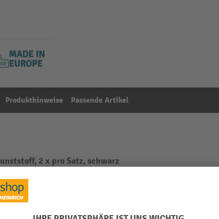
Produkthinweise
Passende Artikel
ststoff, 2 x pro Satz, schwarz
Aus der Kategorie:
Wertstoffsammler
rz
Material