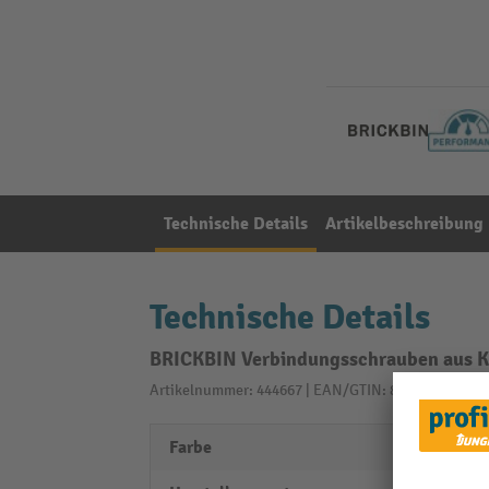
Technische Details
Artikelbeschreibung
Technische Details
BRICKBIN Verbindungsschrauben aus Kun
Artikelnummer: 444667 | EAN/GTIN: 8713631192519
Farbe
schwa