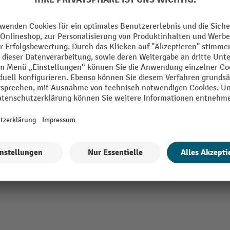
in Europe
Segment
KBIN