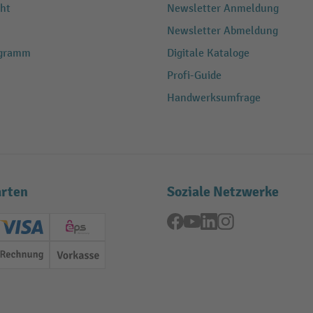
ht
Newsletter Anmeldung
Newsletter Abmeldung
ogramm
Digitale Kataloge
Profi-Guide
Handwerksumfrage
rten
Soziale Netzwerke
Facebook
YouTube
LinkedIn
Instagram
ard (Master)
Creditcard (Visa)
EPS
Rechnung
Vorkasse