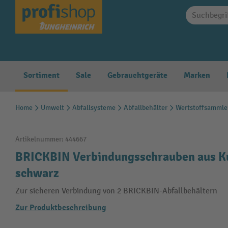
springen
Zur Hauptnavigation springen
Sortiment
Sale
Gebrauchtgeräte
Marken
Home
Umwelt
Abfallsysteme
Abfallbehälter
Wertstoffsammle
Artikelnummer:
444667
BRICKBIN Verbindungsschrauben aus Kun
schwarz
Zur sicheren Verbindung von 2 BRICKBIN-Abfallbehältern
Zur Produktbeschreibung