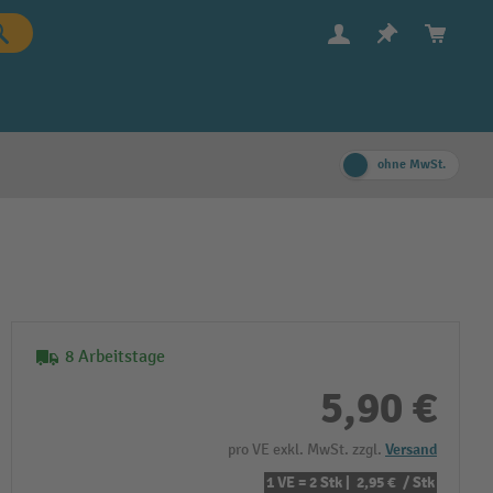
ohne MwSt.
8 Arbeitstage
5,90 €
pro VE exkl. MwSt. zzgl.
Versand
1 VE = 2 Stk |
2,95 €
/ Stk