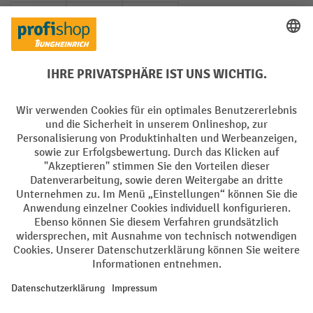
PayPal
Rechnung
Vorkasse
Soziale Netzwerke
Facebook
YouTube
LinkedIn
Instagram
AGB
Impressum
Datenschutz
Barrierefreiheit
Privacy Settings
Alle Preise exkl. gesetzl. Mehrwertsteuer zzgl.
Versandkosten
und ggf.
Nachnahmegebühren, wenn nicht anders angegeben.
¹ Der Rabatt gilt so lange der Vorrat reicht. Der Rabatt gilt nicht auf
Sonderpreise. Eine Kombination mit anderen prozentualen Rabatten
oder Gutscheinen ist nicht möglich. | ² Der Rabatt wird einmalig bei
Erstregistrierung für den Newsletter gewährt. Der Gutschein ist 10