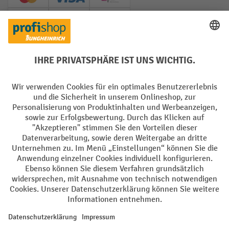
Creditcard (Master)
Creditcard (Visa)
EPS
PayPal
Rechnung
Vorkasse
Soziale Netzwerke
Facebook
YouTube
LinkedIn
Instagram
AGB
Impressum
Datenschutz
Barrierefreiheit
Privacy Settings
Alle Preise exkl. gesetzl. Mehrwertsteuer zzgl.
Versandkosten
und ggf.
Nachnahmegebühren, wenn nicht anders angegeben.
¹ Der Rabatt gilt so lange der Vorrat reicht. Der Rabatt gilt nicht auf
Sonderpreise. Eine Kombination mit anderen prozentualen Rabatten
oder Gutscheinen ist nicht möglich. | ² Der Rabatt wird einmalig bei