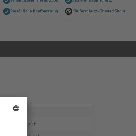
Versandkostenfrei ab 250€
Sicherer Datenschutz
Persönliche Kaufberatung
Käuferschutz - Trusted Shops
bott
Stahlblech