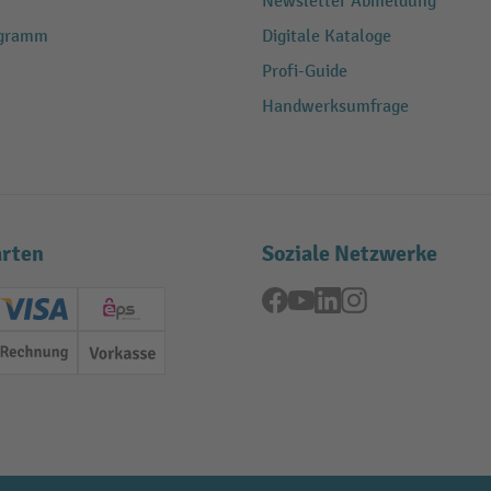
Newsletter Abmeldung
ogramm
Digitale Kataloge
Profi-Guide
Handwerksumfrage
rten
Soziale Netzwerke
Facebook
YouTube
LinkedIn
Instagram
ard (Master)
Creditcard (Visa)
EPS
Rechnung
Vorkasse