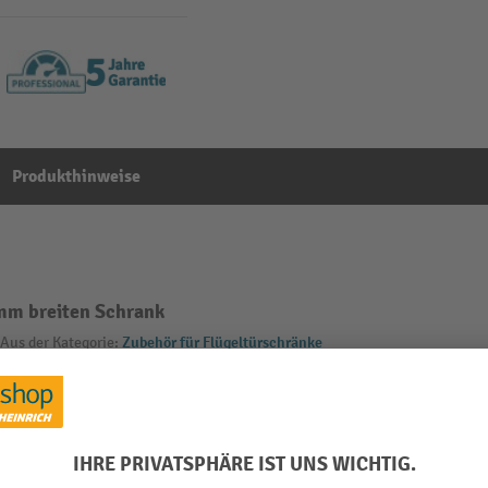
Produkthinweise
mm breiten Schrank
Aus der Kategorie:
Zubehör für Flügeltürschränke
g
Marke
rau
Material