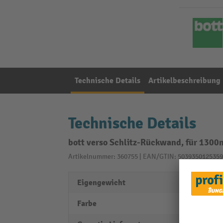
Technische Details
Artikelbeschreibung
Technische Details
bott verso Schlitz-Rückwand, für 1300
Artikelnummer: 360755 | EAN/GTIN: 5039350125359
Eigengewicht
5,35 k
Farbe
lichtg