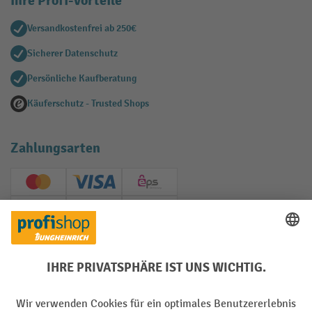
Ihre Profi-Vorteile
Versandkostenfrei ab 250€
Sicherer Datenschutz
Persönliche Kaufberatung
Käuferschutz - Trusted Shops
Zahlungsarten
Creditcard (Master)
Creditcard (Visa)
EPS
PayPal
Rechnung
Vorkasse
Soziale Netzwerke
Facebook
YouTube
LinkedIn
Instagram