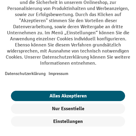
AGB
Impressum
Datenschutz
Barrierefreiheit
Privacy Settings
Alle Preise exkl. gesetzl. Mehrwertsteuer zzgl.
Versandkosten
und ggf.
Nachnahmegebühren, wenn nicht anders angegeben.
¹ Der Rabatt gilt so lange der Vorrat reicht. Der Rabatt gilt nicht auf
Sonderpreise. Eine Kombination mit anderen prozentualen Rabatten
oder Gutscheinen ist nicht möglich. | ² Der Rabatt wird einmalig bei
Erstregistrierung für den Newsletter gewährt. Der Gutschein ist 10
Tage gültig und kann ab einem Netto-Bestellwert von 250,- € online
eingelöst werden. Die Höhe des Rabatts variiert je nach
Produktkategorie und beträgt bis zu 10 % (10 % auf Lager, Umwelt,
Arbeitsschutz | 5% auf Werkstatt, Betrieb, Transport, Stapeln und
Heben | 7% auf Büro). Ausgenommen sind Elektro-Hubwagen,
Elektro-Hochhubwagen, Elektro-Stapler sowie Gebrauchtgeräte.
Ausschluss von Werkzeug. Gilt nicht auf Sonderpreise. Kombination
mit anderen Gutscheinen nicht möglich.