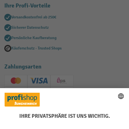
Ihre Profi-Vorteile
Versandkostenfrei ab 250€
Sicherer Datenschutz
Persönliche Kaufberatung
Käuferschutz - Trusted Shops
Zahlungsarten
Creditcard (Master)
Creditcard (Visa)
EPS
PayPal
Rechnung
Vorkasse
Soziale Netzwerke
Facebook
YouTube
LinkedIn
Instagram