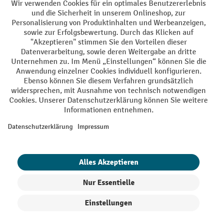
AGB
Impressum
Datenschutz
Barrierefreiheit
Privacy Settings
Alle Preise exkl. gesetzl. Mehrwertsteuer zzgl.
Versandkosten
und ggf.
Nachnahmegebühren, wenn nicht anders angegeben.
¹ Der Rabatt gilt so lange der Vorrat reicht. Der Rabatt gilt nicht auf
Sonderpreise. Eine Kombination mit anderen prozentualen Rabatten
oder Gutscheinen ist nicht möglich. | ² Der Rabatt wird einmalig bei
Erstregistrierung für den Newsletter gewährt. Der Gutschein ist 10
Tage gültig und kann ab einem Netto-Bestellwert von 250,- € online
eingelöst werden. Die Höhe des Rabatts variiert je nach
Produktkategorie und beträgt bis zu 10 % (10 % auf Lager, Umwelt,
Arbeitsschutz | 5% auf Werkstatt, Betrieb, Transport, Stapeln und
Heben | 7% auf Büro). Ausgenommen sind Elektro-Hubwagen,
Elektro-Hochhubwagen, Elektro-Stapler sowie Gebrauchtgeräte.
Ausschluss von Werkzeug. Gilt nicht auf Sonderpreise. Kombination
mit anderen Gutscheinen nicht möglich.