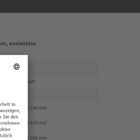
mm, enzianblau
2
Werkstatt
6
3x 100 mm
2x 150 mm
1x 200 mm