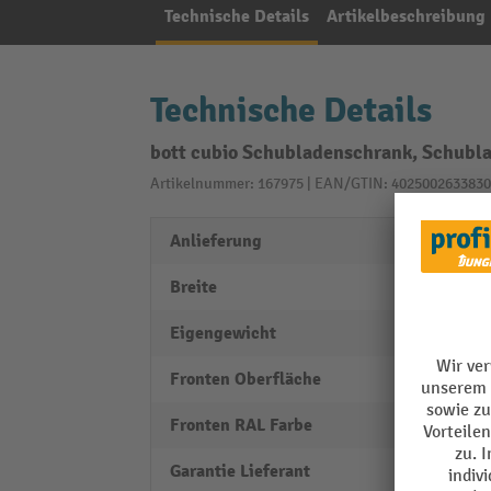
Technische Details
Artikelbeschreibung
Technische Details
bott cubio Schubladenschrank, Schubla
Artikelnummer: 167975 | EAN/GTIN: 4025002633830
Anlieferung
vollst
Breite
650 
Eigengewicht
82 m
Fronten Oberfläche
einbr
Fronten RAL Farbe
RAL 5
Garantie Lieferant
5