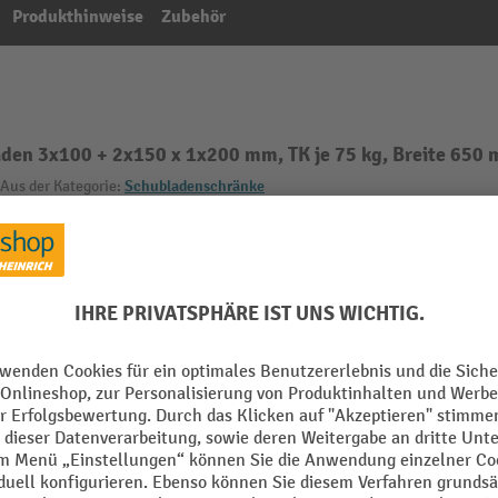
Produkthinweise
Zubehör
den 3x100 + 2x150 x 1x200 mm, TK je 75 kg, Breite 650 
Aus der Kategorie:
Schubladenschränke
ändig montiert
Schlüssel Anzahl
mm
Schranknutzung
m
Schubladen Anzahl
ennlackiert
Schubladen Anzahl x Höhe
010 enzianblau