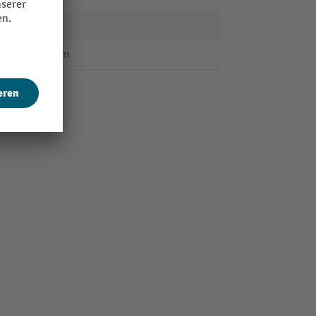
ja
525 mm