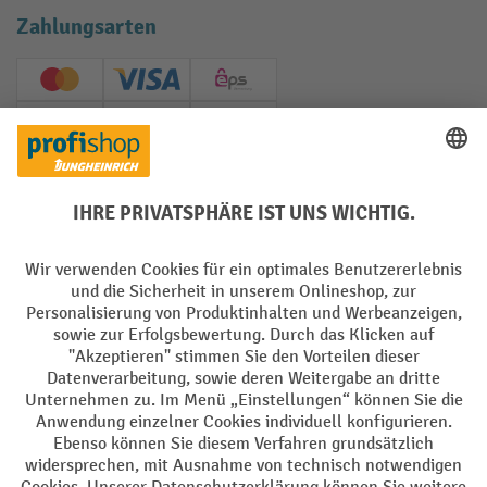
Zahlungsarten
Creditcard (Master)
Creditcard (Visa)
EPS
PayPal
Rechnung
Vorkasse
Soziale Netzwerke
Facebook
YouTube
LinkedIn
Instagram
AGB
Impressum
Datenschutz
Barrierefreiheit
Privacy Settings
Alle Preise exkl. gesetzl. Mehrwertsteuer zzgl.
Versandkosten
und ggf.
Nachnahmegebühren, wenn nicht anders angegeben.