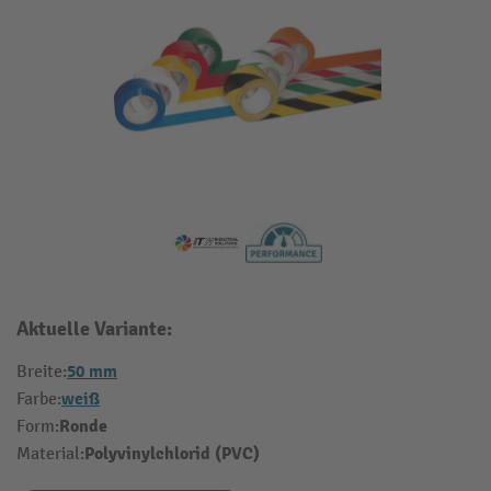
Aktuelle Variante:
50 mm
Breite:
weiß
Farbe:
Ronde
Form:
Polyvinylchlorid (PVC)
Material: