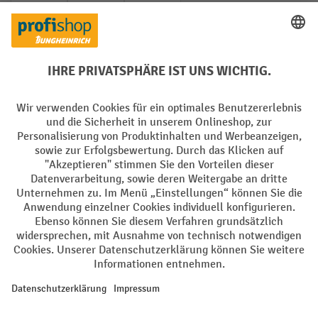
PayPal
Rechnung
Vorkasse
Soziale Netzwerke
Facebook
YouTube
LinkedIn
Instagram
AGB
Impressum
Datenschutz
Barrierefreiheit
Privacy Settings
Alle Preise exkl. gesetzl. Mehrwertsteuer zzgl.
Versandkosten
und ggf.
Nachnahmegebühren, wenn nicht anders angegeben.
¹ Der Rabatt gilt so lange der Vorrat reicht. Der Rabatt gilt nicht auf
Sonderpreise. Eine Kombination mit anderen prozentualen Rabatten
oder Gutscheinen ist nicht möglich. | ² Der Rabatt wird einmalig bei
Erstregistrierung für den Newsletter gewährt. Der Gutschein ist 10