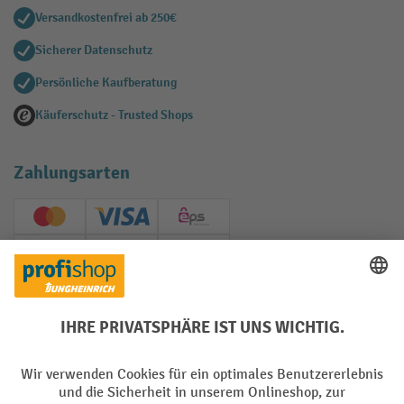
Versandkostenfrei ab 250€
Sicherer Datenschutz
Persönliche Kaufberatung
Käuferschutz - Trusted Shops
Zahlungsarten
Creditcard (Master)
Creditcard (Visa)
EPS
PayPal
Rechnung
Vorkasse
Soziale Netzwerke
Facebook
YouTube
LinkedIn
Instagram