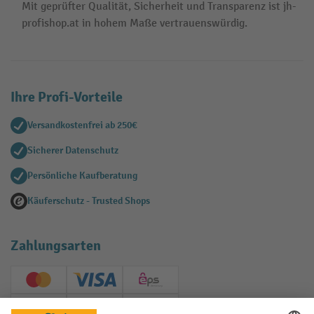
Mit geprüfter Qualität, Sicherheit und Transparenz ist jh-
profishop.at in hohem Maße vertrauenswürdig.
Ihre Profi-Vorteile
Versandkostenfrei ab 250€
Sicherer Datenschutz
Persönliche Kaufberatung
Käuferschutz - Trusted Shops
Zahlungsarten
Creditcard (Master)
Creditcard (Visa)
EPS