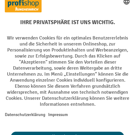
PayPal
Rechnung
Vorkasse
Soziale Netzwerke
Facebook
YouTube
LinkedIn
Instagram
AGB
Impressum
Datenschutz
Barrierefreiheit
Privacy Settings
Alle Preise exkl. gesetzl. Mehrwertsteuer zzgl.
Versandkosten
und ggf.
Nachnahmegebühren, wenn nicht anders angegeben.
¹ Der Rabatt gilt so lange der Vorrat reicht. Der Rabatt gilt nicht auf
Sonderpreise. Eine Kombination mit anderen prozentualen Rabatten
oder Gutscheinen ist nicht möglich. | ² Der Rabatt wird einmalig bei
Erstregistrierung für den Newsletter gewährt. Der Gutschein ist 10
Tage gültig und kann ab einem Netto-Bestellwert von 250,- € online
eingelöst werden. Die Höhe des Rabatts variiert je nach