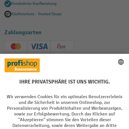
Persönliche Kaufberatung
Käuferschutz - Trusted Shops
Zahlungsarten
Creditcard (Master)
Creditcard (Visa)
EPS
PayPal
Rechnung
Vorkasse
Soziale Netzwerke
Facebook
YouTube
LinkedIn
Instagram
AGB
Impressum
Datenschutz