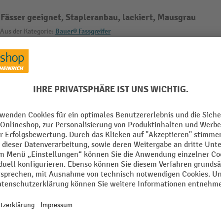
 Fässer geeignet, Stapleranbau, lackiert, Mausgrau
Aus der Kategorie:
Bauer® Fassgreifer
ert
Lastaufnahme-Position
hrtaschen
Länge
Marke
mm
Max. Anzahl Fässer 200 Liter
m
Max. Anzahl Fässer 220 Liter
Oberfläche
Alle technische Details anzeigen