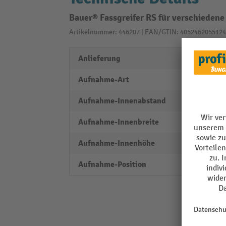
Bauer® Fassgreifer RS für verschiedene
Artikelnummer: 446207 | EAN/GTIN: 4052462055124
Anlieferung
monti
Aufnahme-Art
Einfa
Aufnahme-Innenabstand
230
Aufnahme-Innenbreite
170 
Aufnahme-Innenhöhe
75 m
Aufnahme-Position
unten