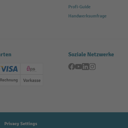
Profi-Guide
Handwerksumfrage
rten
Soziale Netzwerke
Facebook
YouTube
LinkedIn
Instagram
ard (Master)
Creditcard (Visa)
EPS
Rechnung
Vorkasse
Privacy Settings