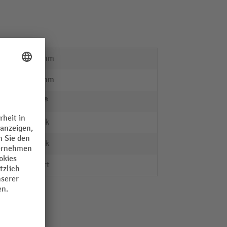
1530 mm
1295 mm
Bauer®
1 Stück
1 Stück
lackiert