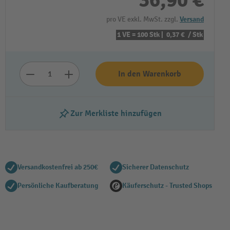
36,90 €
pro VE exkl. MwSt. zzgl.
Versand
1 VE = 100 Stk |
0,37 €
/ Stk
In den Warenkorb
Zur Merkliste hinzufügen
Versandkostenfrei ab 250€
Sicherer Datenschutz
Persönliche Kaufberatung
Käuferschutz - Trusted Shops