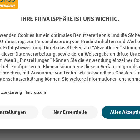
M-Wert
Marke
schutzstöpsel
Material
SNR-Wert
Segment