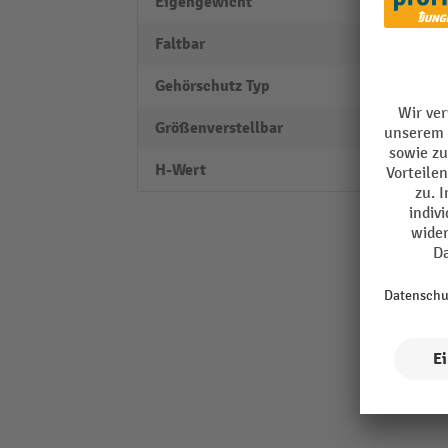
Eigengewicht
1 kg
Faltbar
nein
Gehörschutz Typ
Gehör
Größenverstellbar
nein
H-Wert
34 dB