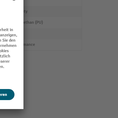
34 dB
B-Safety
Polyurethan (PU)
36 dB
Performance