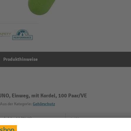
Produkthinweise
UNO, Einweg, mit Kordel, 100 Paar/VE
Aus der Kategorie:
Gehörschutz
nylchlorid (PVC)
L-Wert