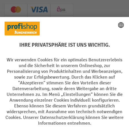
Creditcard (Master)
Creditcard (Visa)
EPS
PayPal
Rechnung
Vorkasse
Soziale Netzwerke
Facebook
YouTube
LinkedIn
Instagram
AGB
Impressum
Datenschutz
Barrierefreiheit
Privacy Settings
Alle Preise exkl. gesetzl. Mehrwertsteuer zzgl.
Versandkosten
und ggf.
Nachnahmegebühren, wenn nicht anders angegeben.
¹ Der Rabatt gilt so lange der Vorrat reicht. Der Rabatt gilt nicht auf
Sonderpreise. Eine Kombination mit anderen prozentualen Rabatten