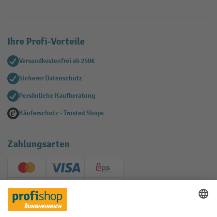
Ihre Profi-Vorteile
Versandkostenfrei ab 250€
Sicherer Datenschutz
Persönliche Kaufberatung
Käuferschutz - Trusted Shops
Zahlungsarten
Creditcard (Master)
Creditcard (Visa)
EPS
PayPal
Rechnung
Vorkasse