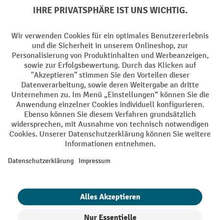
Soziale Netzwerke
Facebook
YouTube
LinkedIn
Instagram
AGB
Impressum
Datenschutz
Barrierefreiheit
Privacy Settings
Alle Preise exkl. gesetzl. Mehrwertsteuer zzgl.
Versandkosten
und ggf.
Nachnahmegebühren, wenn nicht anders angegeben.
¹ Der Rabatt gilt so lange der Vorrat reicht. Der Rabatt gilt nicht auf
Sonderpreise. Eine Kombination mit anderen prozentualen Rabatten
oder Gutscheinen ist nicht möglich. | ² Der Rabatt wird einmalig bei
Erstregistrierung für den Newsletter gewährt. Der Gutschein ist 10
Tage gültig und kann ab einem Netto-Bestellwert von 250,- € online
eingelöst werden. Die Höhe des Rabatts variiert je nach
Produktkategorie und beträgt bis zu 10 % (10 % auf Lager, Umwelt,
Arbeitsschutz | 5% auf Werkstatt, Betrieb, Transport, Stapeln und