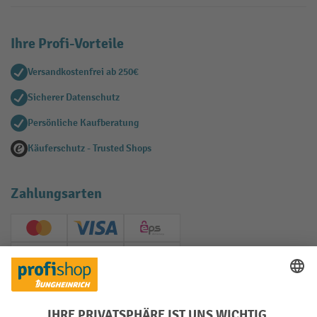
Ihre Profi-Vorteile
Versandkostenfrei ab 250€
Sicherer Datenschutz
Persönliche Kaufberatung
Käuferschutz - Trusted Shops
Zahlungsarten
Creditcard (Master)
Creditcard (Visa)
EPS
PayPal
Rechnung
Vorkasse
Soziale Netzwerke