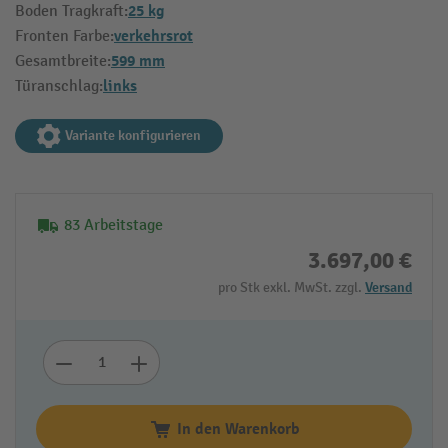
25 kg
Boden Tragkraft:
verkehrsrot
Fronten Farbe:
599 mm
Gesamtbreite:
links
Türanschlag:
Variante konfigurieren
83 Arbeitstage
3.697,00 €
pro Stk exkl. MwSt. zzgl.
Versand
In den Warenkorb