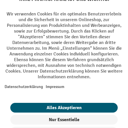
Facebook
YouTube
LinkedIn
Instagram
AGB
Impressum
Datenschutz
Barrierefreiheit
Privacy Settings
Alle Preise exkl. gesetzl. Mehrwertsteuer zzgl.
Versandkosten
und ggf.
Nachnahmegebühren, wenn nicht anders angegeben.
¹ Der Rabatt gilt so lange der Vorrat reicht. Der Rabatt gilt nicht auf
Sonderpreise. Eine Kombination mit anderen prozentualen Rabatten
oder Gutscheinen ist nicht möglich. | ² Der Rabatt wird einmalig bei
Erstregistrierung für den Newsletter gewährt. Der Gutschein ist 10
Tage gültig und kann ab einem Netto-Bestellwert von 250,- € online
eingelöst werden. Die Höhe des Rabatts variiert je nach
Produktkategorie und beträgt bis zu 10 % (10 % auf Lager, Umwelt,
Arbeitsschutz | 5% auf Werkstatt, Betrieb, Transport, Stapeln und
Heben | 7% auf Büro). Ausgenommen sind Elektro-Hubwagen,
Elektro-Hochhubwagen, Elektro-Stapler sowie Gebrauchtgeräte.