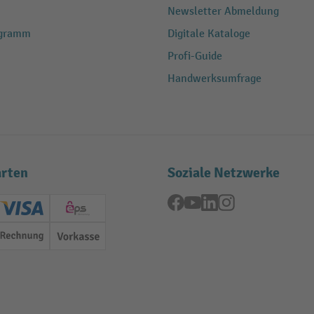
Newsletter Abmeldung
ogramm
Digitale Kataloge
Profi-Guide
Handwerksumfrage
rten
Soziale Netzwerke
Facebook
YouTube
LinkedIn
Instagram
ard (Master)
Creditcard (Visa)
EPS
Rechnung
Vorkasse