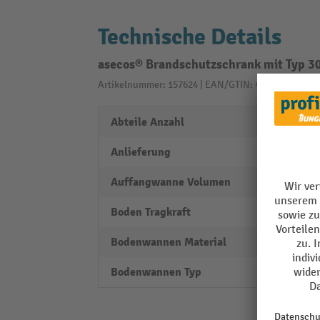
Technische Details
asecos® Brandschutzschrank mit Typ 
Artikelnummer: 157624 | EAN/GTIN: 4054923068353
Abteile Anzahl
2
Anlieferung
vollst
Auffangwanne Volumen
20 l
Boden Tragkraft
50 kg
Bodenwannen Material
Stahl
Bodenwannen Typ
Boden