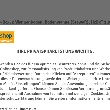
30-Box, 2 Wannenböden, Bodenwanne (StawaR), HxBxT 1.
Aus der Kategorie:
Brandschutzschränke
Gesamthöhe
ändig montiert
Gesamttiefe
Hängeregister Anzahl
Innenmaß Breite
blech
Innenmaß Höhe
auffangwanne nach StawaR
Innenmaß Tiefe