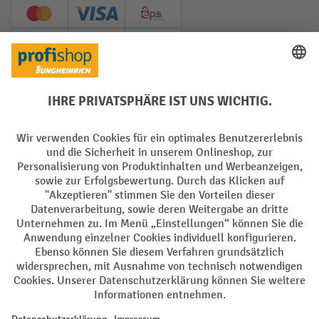
Creditcard (Master)
Creditcard (Visa)
EPS
PayPal
Rechnung
Vorkasse
Soziale Netzwerke
Facebook
YouTube
LinkedIn
Instagram
AGB
Impressum
Datenschutz
Barrierefreiheit
Privacy Settings
Alle Preise exkl. gesetzl. Mehrwertsteuer zzgl.
Versandkosten
und ggf.
Nachnahmegebühren, wenn nicht anders angegeben.
¹ Der Rabatt gilt so lange der Vorrat reicht. Der Rabatt gilt nicht auf
Sonderpreise. Eine Kombination mit anderen prozentualen Rabatten