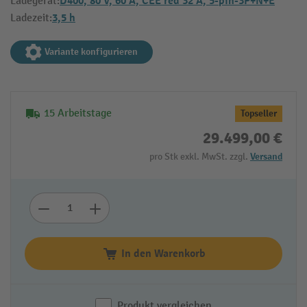
D400, 80 V, 60 A, CEE red 32 A, 5-pin-3P+N+E
Ladegerät:
3,5 h
Ladezeit:
Variante konfigurieren
15 Arbeitstage
Topseller
29.499,00 €
pro Stk exkl. MwSt. zzgl.
Versand
In den Warenkorb
Produkt vergleichen