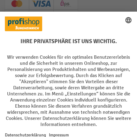
Creditcard (Master)
Creditcard (Visa)
EPS
PayPal
Rechnung
Vorkasse
Soziale Netzwerke
Facebook
YouTube
LinkedIn
Instagram
AGB
Impressum
Datenschutz
Barrierefreiheit
Privacy Settings
Alle Preise exkl. gesetzl. Mehrwertsteuer zzgl.
Versandkosten
und ggf.
Nachnahmegebühren, wenn nicht anders angegeben.
¹ Der Rabatt gilt so lange der Vorrat reicht. Der Rabatt gilt nicht auf
Sonderpreise. Eine Kombination mit anderen prozentualen Rabatten
oder Gutscheinen ist nicht möglich. | ² Der Rabatt wird einmalig bei