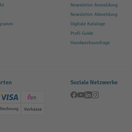
ht
Newsletter Anmeldung
Newsletter Abmeldung
ogramm
Digitale Kataloge
Profi-Guide
Handwerksumfrage
rten
Soziale Netzwerke
Facebook
YouTube
LinkedIn
Instagram
ard (Master)
Creditcard (Visa)
EPS
Rechnung
Vorkasse