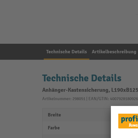
Technische Details
Artikelbeschreibung
Technische Details
Anhänger-Kastensicherung, L190xB125x
Artikelnummer: 298051 | EAN/GTIN: 4007928180926
Breite
125 
Farbe
silber