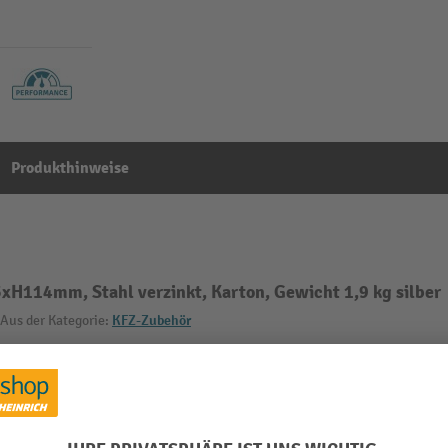
Produkthinweise
H114mm, Stahl verzinkt, Karton, Gewicht 1,9 kg silber
Aus der Kategorie:
KFZ-Zubehör
mm
Länge
Material