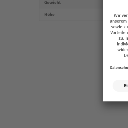
Gewicht
1,9 kg
Höhe
114 