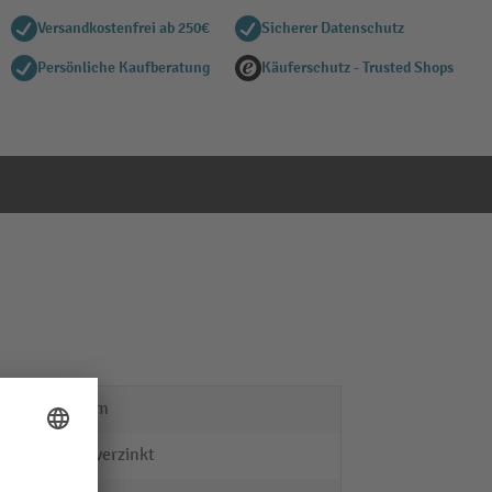
Versandkostenfrei ab 250€
Sicherer Datenschutz
Persönliche Kaufberatung
Käuferschutz - Trusted Shops
190 mm
Stahl verzinkt