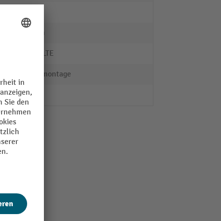
nein
25 mm
SCHULTE
Steckmontage
nein