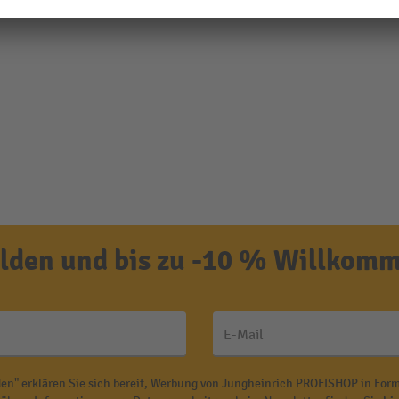
den und bis zu -10 % Willkomm
E-Mail
en" erklären Sie sich bereit, Werbung von Jungheinrich PROFISHOP in Form