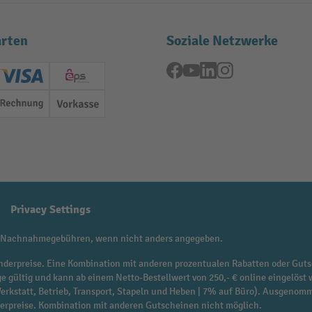
rten
Soziale Netzwerke
Facebook
YouTube
LinkedIn
Instagram
ard (Master)
Creditcard (Visa)
EPS
Rechnung
Vorkasse
Privacy Settings
 Nachnahmegebühren, wenn nicht anders angegeben.
f Sonderpreise. Eine Kombination mit anderen prozentualen Rabatten oder Guts
ge gültig und kann ab einem Netto-Bestellwert von 250,- € online eingelöst 
 Werkstatt, Betrieb, Transport, Stapeln und Heben | 7% auf Büro). Ausgen
derpreise. Kombination mit anderen Gutscheinen nicht möglich.