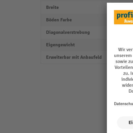
Breite
1006
Böden Farbe
verzin
Diagonalverstrebung
ja
Eigengewicht
48,74 
Erweiterbar mit Anbaufeld
nein