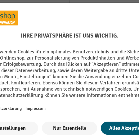
 mm
Konfigurierbar
kt
Lochraster
Marke
kg
Montage
Rahmen vormontiert
Alle technische Details anzeigen