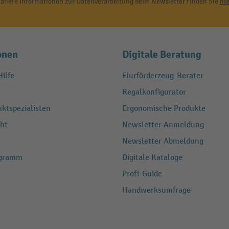
ähere Informationen zur Datenverarbeitung beim Newsletter finden Sie
hie
onen
Digitale Beratung
ilfe
Flurförderzeug-Berater
Regalkonfigurator
ktspezialisten
Ergonomische Produkte
ht
Newsletter Anmeldung
Newsletter Abmeldung
ogramm
Digitale Kataloge
Profi-Guide
Handwerksumfrage