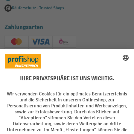
Käuferschutz - Trusted Shops
Zahlungsarten
Creditcard (Master)
Creditcard (Visa)
EPS
PayPal
Rechnung
Vorkasse
Soziale Netzwerke
Facebook
YouTube
LinkedIn
Instagram
AGB
Impressum
Datenschutz
Barrierefreiheit
Privacy Settings