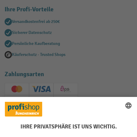
Ihre Profi-Vorteile
Versandkostenfrei ab 250€
Sicherer Datenschutz
Persönliche Kaufberatung
Käuferschutz - Trusted Shops
Zahlungsarten
Creditcard (Master)
Creditcard (Visa)
EPS
PayPal
Rechnung
Vorkasse
Soziale Netzwerke
Facebook
YouTube
LinkedIn
Instagram