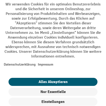
AGB
Impressum
Datenschutz
Barrierefreiheit
Privacy Settings
Alle Preise exkl. gesetzl. Mehrwertsteuer zzgl.
Versandkosten
und ggf.
Nachnahmegebühren, wenn nicht anders angegeben.
¹ Der Rabatt gilt so lange der Vorrat reicht. Der Rabatt gilt nicht auf
Sonderpreise. Eine Kombination mit anderen prozentualen Rabatten
oder Gutscheinen ist nicht möglich. | ² Der Rabatt wird einmalig bei
Erstregistrierung für den Newsletter gewährt. Der Gutschein ist 10
Tage gültig und kann ab einem Netto-Bestellwert von 250,- € online
eingelöst werden. Die Höhe des Rabatts variiert je nach
Produktkategorie und beträgt bis zu 10 % (10 % auf Lager, Umwelt,
Arbeitsschutz | 5% auf Werkstatt, Betrieb, Transport, Stapeln und
Heben | 7% auf Büro). Ausgenommen sind Elektro-Hubwagen,
Elektro-Hochhubwagen, Elektro-Stapler sowie Gebrauchtgeräte.
Ausschluss von Werkzeug. Gilt nicht auf Sonderpreise. Kombination