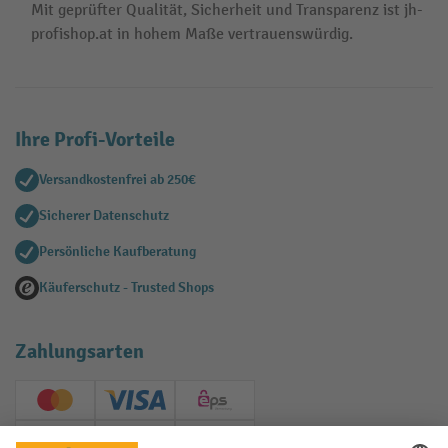
Mit geprüfter Qualität, Sicherheit und Transparenz ist jh-
profishop.at in hohem Maße vertrauenswürdig.
Ihre Profi-Vorteile
Versandkostenfrei ab 250€
Sicherer Datenschutz
Persönliche Kaufberatung
Käuferschutz - Trusted Shops
Zahlungsarten
Creditcard (Master)
Creditcard (Visa)
EPS