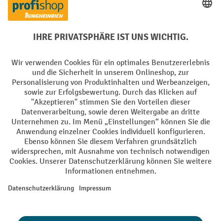
PayPal
Rechnung
Vorkasse
Soziale Netzwerke
Facebook
YouTube
LinkedIn
Instagram
AGB
Impressum
Datenschutz
Barrierefreiheit
Privacy Settings
Alle Preise exkl. gesetzl. Mehrwertsteuer zzgl.
Versandkosten
und ggf.
Nachnahmegebühren, wenn nicht anders angegeben.
¹ Der Rabatt gilt so lange der Vorrat reicht. Der Rabatt gilt nicht auf
Sonderpreise. Eine Kombination mit anderen prozentualen Rabatten
oder Gutscheinen ist nicht möglich. | ² Der Rabatt wird einmalig bei
Erstregistrierung für den Newsletter gewährt. Der Gutschein ist 10
Tage gültig und kann ab einem Netto-Bestellwert von 250,- € online
eingelöst werden. Die Höhe des Rabatts variiert je nach