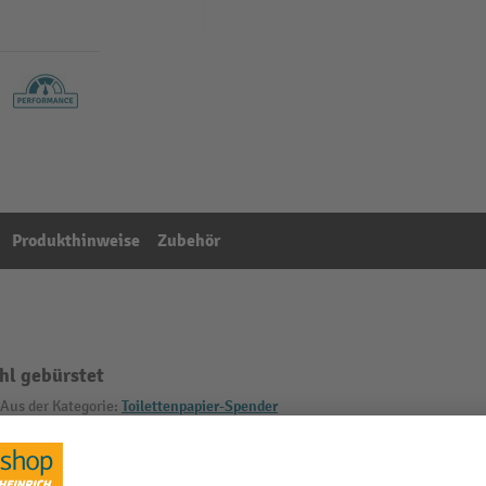
Produkthinweise
Zubehör
hl gebürstet
Aus der Kategorie:
Toilettenpapier-Spender
montage
Segment