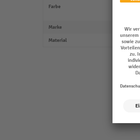
Farbe
Edels
pulve
Marke
Air-W
Material
Edels