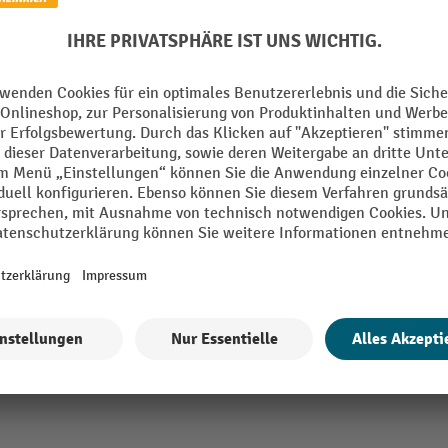
tahl transparent
Serie
rbeschichtet
Spenderart
olf
tahl