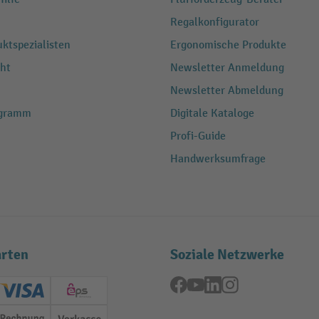
Regalkonfigurator
ktspezialisten
Ergonomische Produkte
ht
Newsletter Anmeldung
Newsletter Abmeldung
ogramm
Digitale Kataloge
Profi-Guide
Handwerksumfrage
rten
Soziale Netzwerke
Facebook
YouTube
LinkedIn
Instagram
ard (Master)
Creditcard (Visa)
EPS