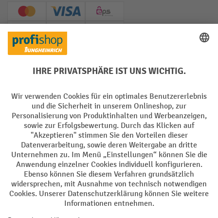
Creditcard (Master)
Creditcard (Visa)
EPS
PayPal
Rechnung
Vorkasse
Soziale Netzwerke
Facebook
YouTube
LinkedIn
Instagram
AGB
Impressum
Datenschutz
Barrierefreiheit
Privacy Settings
Alle Preise exkl. gesetzl. Mehrwertsteuer zzgl.
Versandkosten
und ggf.
Nachnahmegebühren, wenn nicht anders angegeben.
¹ Der Rabatt gilt so lange der Vorrat reicht. Der Rabatt gilt nicht auf
Sonderpreise. Eine Kombination mit anderen prozentualen Rabatten