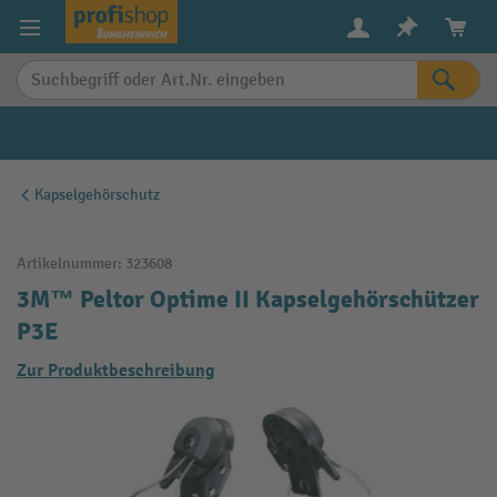
alt springen
Kapselgehörschutz
Artikelnummer:
323608
3M™ Peltor Optime II Kapselgehörschützer
P3E
Zur Produktbeschreibung