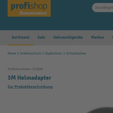
springen
Zur Hauptnavigation springen
Sortiment
Sale
Gebrauchtgeräte
Marken
Home
Arbeitsschutz
Kopfschutz
Schutzhelme
Artikelnummer:
323609
3M Helmadapter
Zur Produktbeschreibung