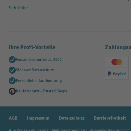
Schränke
Ihre Profi-Vorteile
Zahlungsa
Versandkostenfrei ab 250€
Creditc
Sicherer Datenschutz
PayPal
Persönliche Kaufberatung
Käuferschutz - Trusted Shops
AGB
Impressum
Datenschutz
Barrierefreiheit
Alle Preise exkl. gesetzl. Mehrwertsteuer zzgl.
Versandkosten
und ggf.