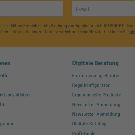
E-Mail
en" erklären Sie sich bereit, Werbung von Jungheinrich PROFISHOP in Form
ähere Informationen zur Datenverarbeitung beim Newsletter finden Sie
hie
onen
Digitale Beratung
ilfe
Flurförderzeug-Berater
Regalkonfigurator
ktspezialisten
Ergonomische Produkte
ht
Newsletter Anmeldung
Newsletter Abmeldung
ogramm
Digitale Kataloge
Profi-Guide