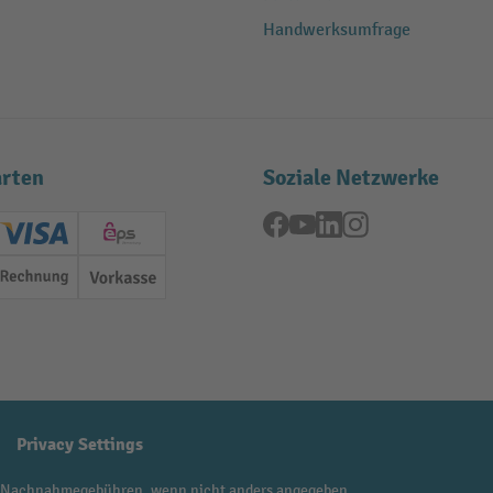
Handwerksumfrage
rten
Soziale Netzwerke
Facebook
YouTube
LinkedIn
Instagram
ard (Master)
Creditcard (Visa)
EPS
Rechnung
Vorkasse
Privacy Settings
 Nachnahmegebühren, wenn nicht anders angegeben.