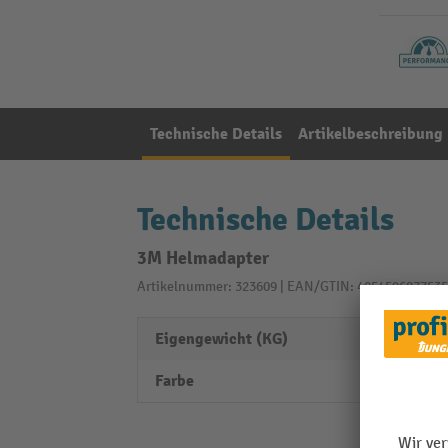
Technische Details
Artikelbeschreibung
Technische Details
3M Helmadapter
Artikelnummer: 323609 | EAN/GTIN: 4054596877535
Eigengewicht (KG)
0,04
Farbe
Farbe