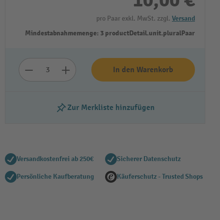
10,00 €
pro Paar exkl. MwSt. zzgl.
Versand
Mindestabnahmemenge: 3 productDetail.unit.pluralPaar
In den Warenkorb
Zur Merkliste hinzufügen
Versandkostenfrei ab 250€
Sicherer Datenschutz
Persönliche Kaufberatung
Käuferschutz - Trusted Shops