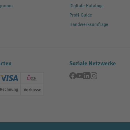
ogramm
Digitale Kataloge
Profi-Guide
Handwerksumfrage
rten
Soziale Netzwerke
Facebook
YouTube
LinkedIn
Instagram
ard (Master)
Creditcard (Visa)
EPS
Rechnung
Vorkasse