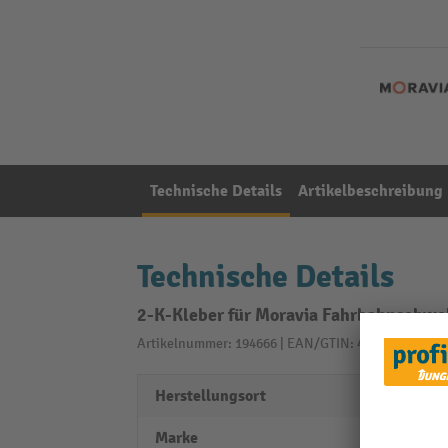
Technische Details
Artikelbeschreibung
Technische Details
2-K-Kleber für Moravia Fahrbahnschwel
Artikelnummer: 194666 | EAN/GTIN: 4055381120959
Herstellungsort
Made 
Marke
MORA