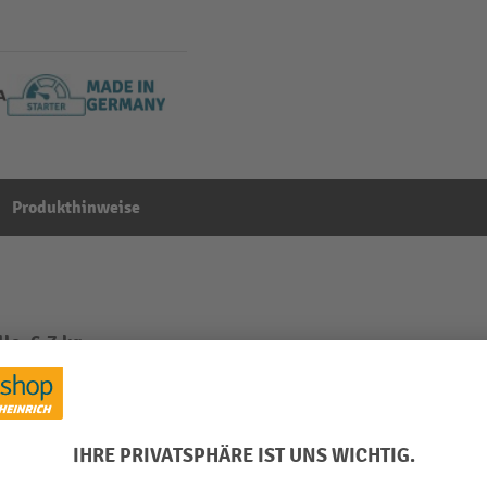
Produkthinweise
le, 6,7 kg
Aus der Kategorie:
Fahrbahnschwellen
in Germany
Segment
VIA
Technische Eigenschaften