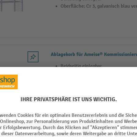
Oberfläche: Cr 3, galvanisch blau ve
Ablagekorb für Ameise® Kommissionie
Beidseitig einlegbar
Oberfläche: Cr 3, galvanisch blau ve
Ablagekorb-Zwischengitter für Ameise