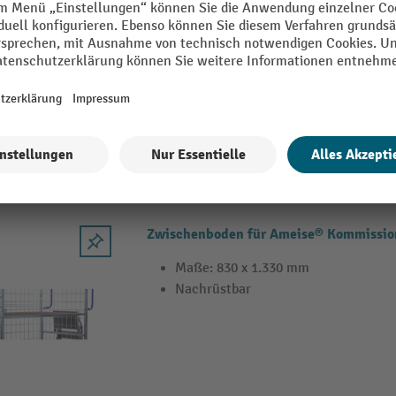
AK-S
Beidseitig einlegbar
Oberfläche: Cr 3, galvanisch blau ve
Zwischenboden für Ameise® Kommissio
Maße: 830 x 1.330 mm
Nachrüstbar